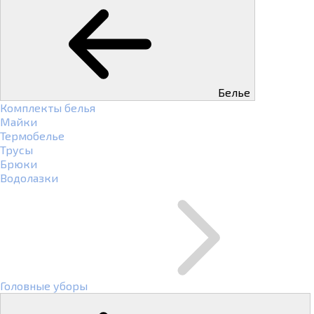
Белье
Комплекты белья
Майки
Термобелье
Трусы
Брюки
Водолазки
Головные уборы