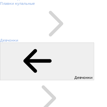
Плавки купальные
Девчонки
Девчонки