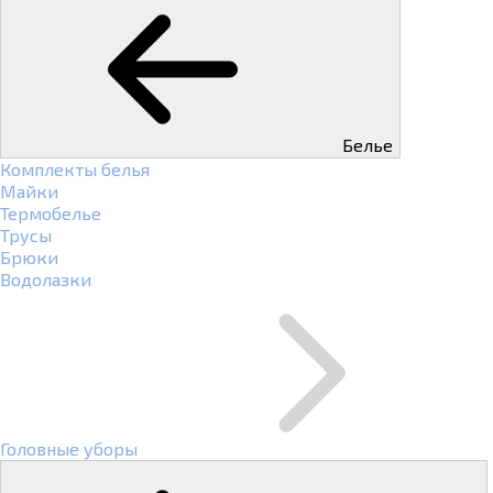
Белье
Комплекты белья
Майки
Термобелье
Трусы
Брюки
Водолазки
Головные уборы