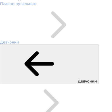
Плавки купальные
Девчонки
Девчонки