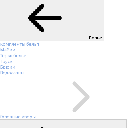
Белье
Комплекты белья
Майки
Термобелье
Трусы
Брюки
Водолазки
Головные уборы