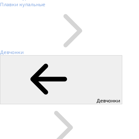
Плавки купальные
Девчонки
Девчонки