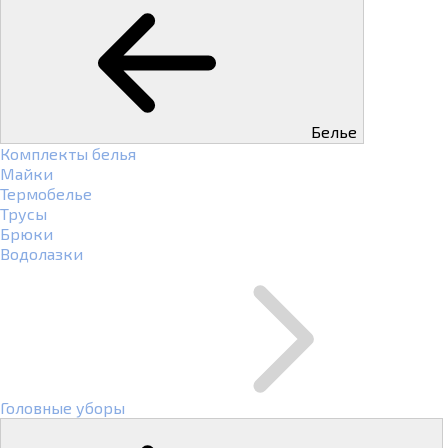
Белье
Комплекты белья
Майки
Термобелье
Трусы
Брюки
Водолазки
Головные уборы