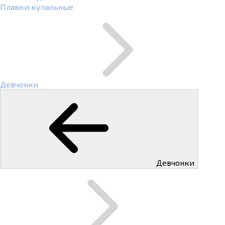
Плавки купальные
Девчонки
Девчонки