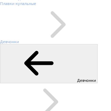
Плавки купальные
Девчонки
Девчонки