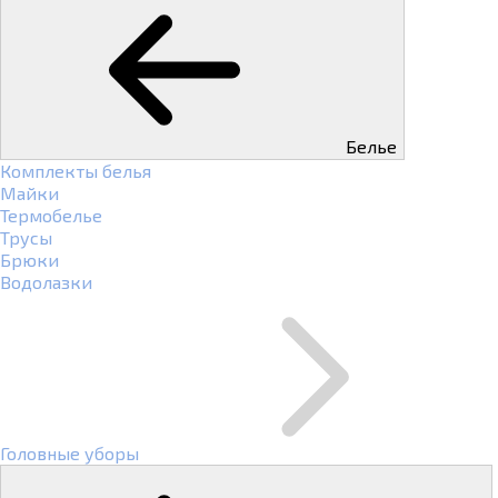
Белье
Комплекты белья
Майки
Термобелье
Трусы
Брюки
Водолазки
Головные уборы