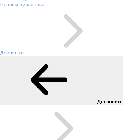
Плавки купальные
Девчонки
Девчонки