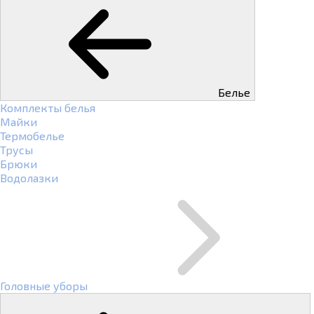
Белье
Комплекты белья
Майки
Термобелье
Трусы
Брюки
Водолазки
Головные уборы