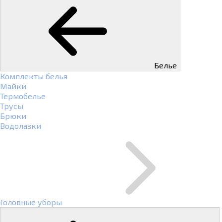
Белье
Комплекты белья
Майки
Термобелье
Трусы
Брюки
Водолазки
Головные уборы