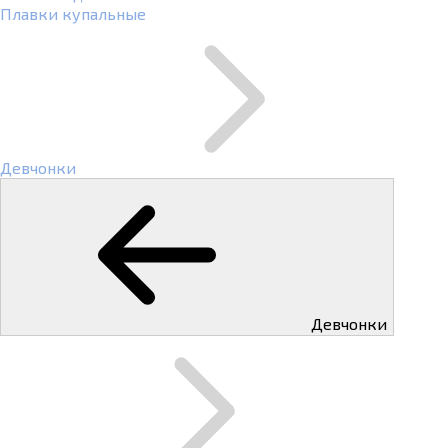
Плавки купальные
Девчонки
Девчонки