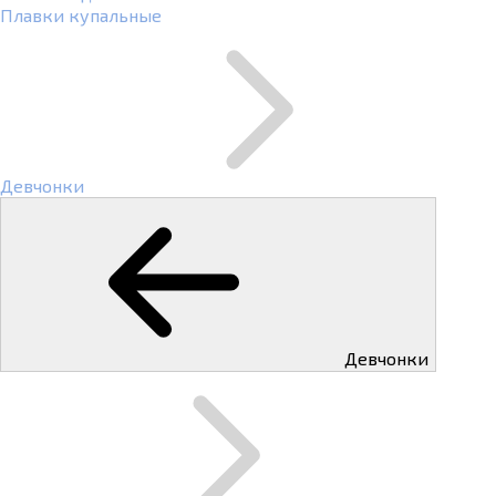
Плавки купальные
Девчонки
Девчонки