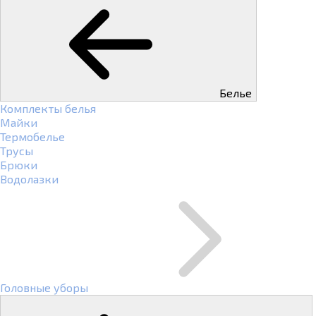
Белье
Комплекты белья
Майки
Термобелье
Трусы
Брюки
Водолазки
Головные уборы