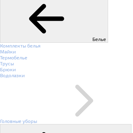
Белье
Комплекты белья
Майки
Термобелье
Трусы
Брюки
Водолазки
Головные уборы