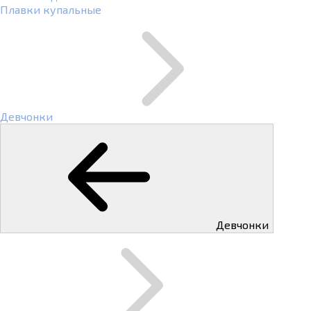
Плавки купальные
Девчонки
Девчонки