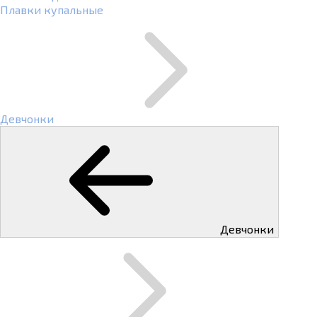
Плавки купальные
Девчонки
Девчонки