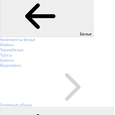
Белье
Комплекты белья
Майки
Термобелье
Трусы
Брюки
Водолазки
Головные уборы