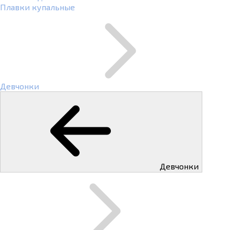
Плавки купальные
Девчонки
Девчонки