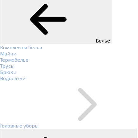
Белье
Комплекты белья
Майки
Термобелье
Трусы
Брюки
Водолазки
Головные уборы