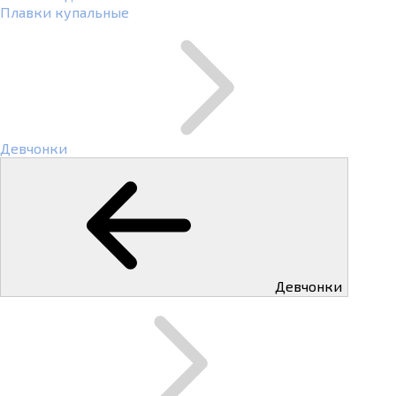
Плавки купальные
Девчонки
Девчонки