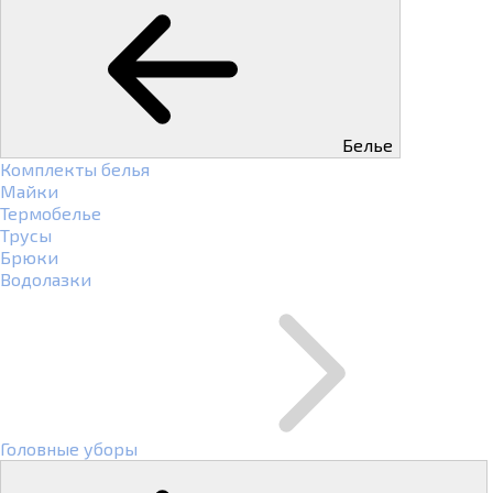
Белье
Комплекты белья
Майки
Термобелье
Трусы
Брюки
Водолазки
Головные уборы