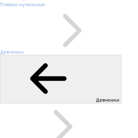
Плавки купальные
Девчонки
Девчонки