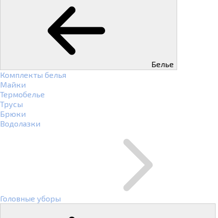
Белье
Комплекты белья
Майки
Термобелье
Трусы
Брюки
Водолазки
Головные уборы