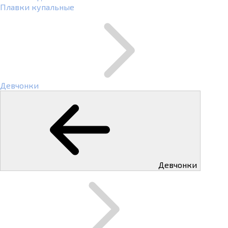
Плавки купальные
Девчонки
Девчонки