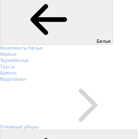
Белье
Комплекты белья
Майки
Термобелье
Трусы
Брюки
Водолазки
Головные уборы