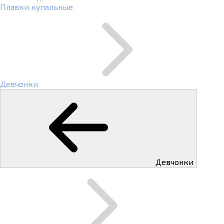
Плавки купальные
Девчонки
Девчонки