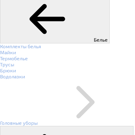
Белье
Комплекты белья
Майки
Термобелье
Трусы
Брюки
Водолазки
Головные уборы