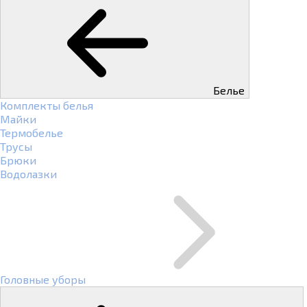
Белье
Комплекты белья
Майки
Термобелье
Трусы
Брюки
Водолазки
Головные уборы