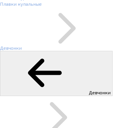
Плавки купальные
Девчонки
Девчонки