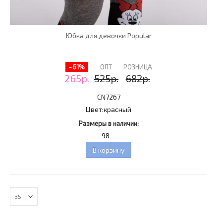
Юбка для девочки Popular
-61%
ОПТ
РОЗНИЦА
265р.
525р.
682р.
CN7267
Цвет:
красный
Размеры в наличии:
98
В корзину