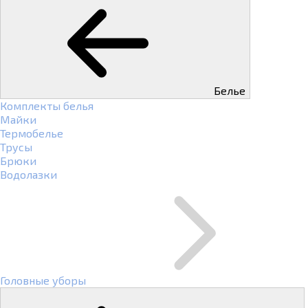
Белье
Комплекты белья
Майки
Термобелье
Трусы
Брюки
Водолазки
Головные уборы