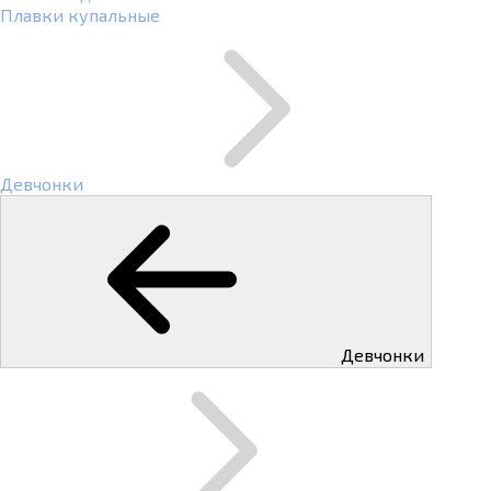
Плавки купальные
Девчонки
Девчонки