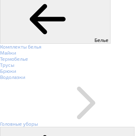
Белье
Комплекты белья
Майки
Термобелье
Трусы
Брюки
Водолазки
Головные уборы