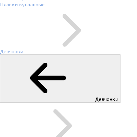
Плавки купальные
Девчонки
Девчонки