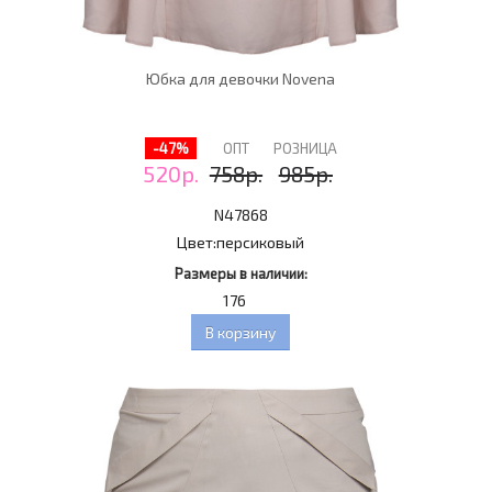
Юбка для девочки Novena
-47%
ОПТ
РОЗНИЦА
520р.
758р.
985р.
N47868
Цвет:
персиковый
Размеры в наличии:
176
В корзину