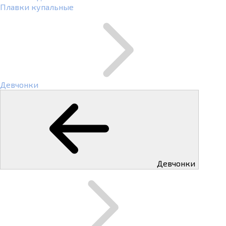
Плавки купальные
Девчонки
Девчонки