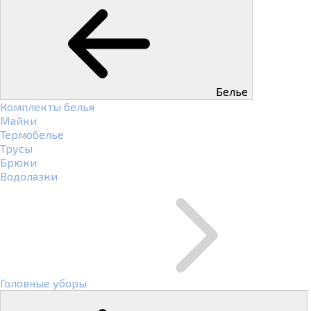
Белье
Комплекты белья
Майки
Термобелье
Трусы
Брюки
Водолазки
Головные уборы