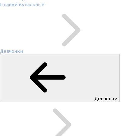
Плавки купальные
Девчонки
Девчонки