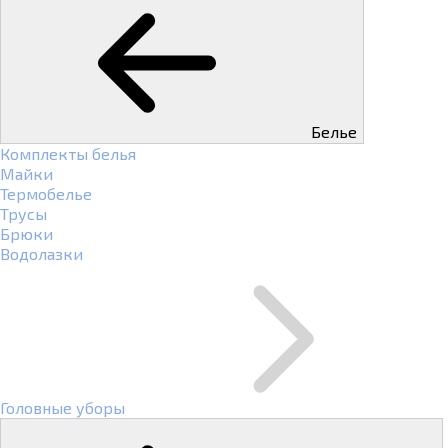
Белье
Комплекты белья
Майки
Термобелье
Трусы
Брюки
Водолазки
Головные уборы