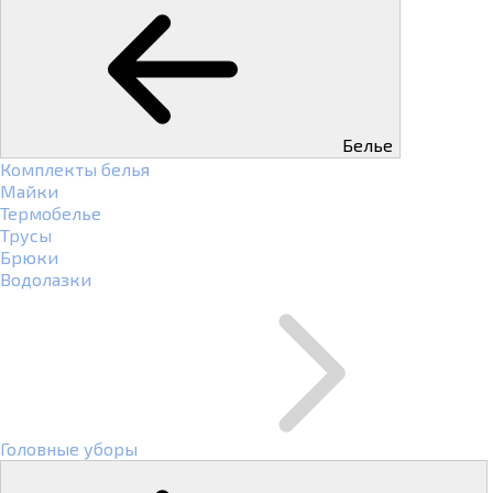
Белье
Комплекты белья
Майки
Термобелье
Трусы
Брюки
Водолазки
Головные уборы