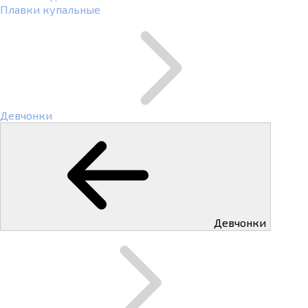
Плавки купальные
Девчонки
Девчонки