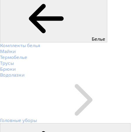
Белье
Комплекты белья
Майки
Термобелье
Трусы
Брюки
Водолазки
Головные уборы