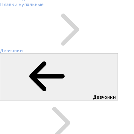
Плавки купальные
Девчонки
Девчонки