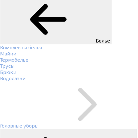
Белье
Комплекты белья
Майки
Термобелье
Трусы
Брюки
Водолазки
Головные уборы