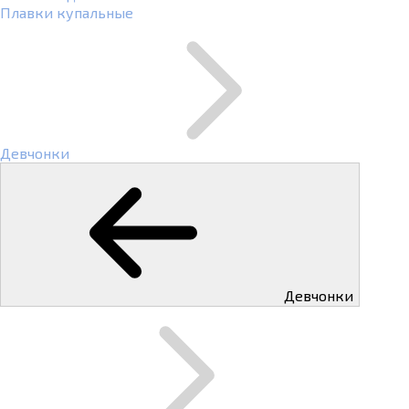
Плавки купальные
Девчонки
Девчонки