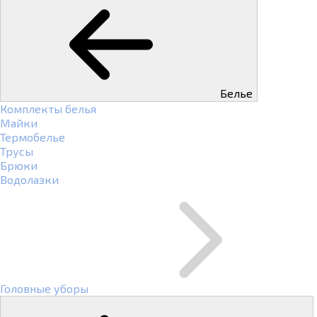
Белье
Комплекты белья
Майки
Термобелье
Трусы
Брюки
Водолазки
Головные уборы