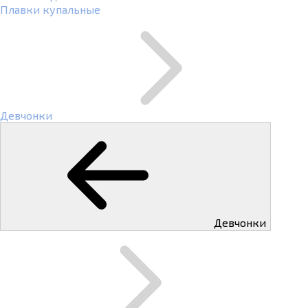
Плавки купальные
Девчонки
Девчонки