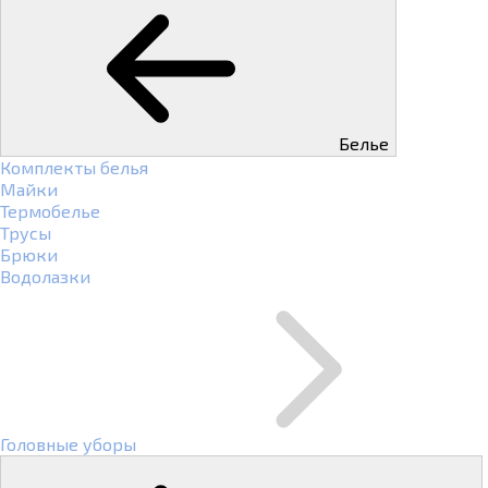
Белье
Комплекты белья
Майки
Термобелье
Трусы
Брюки
Водолазки
Головные уборы