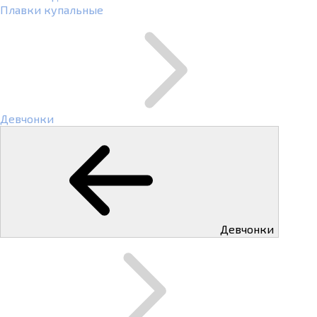
Плавки купальные
Девчонки
Девчонки