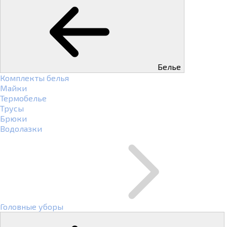
Белье
Комплекты белья
Майки
Термобелье
Трусы
Брюки
Водолазки
Головные уборы