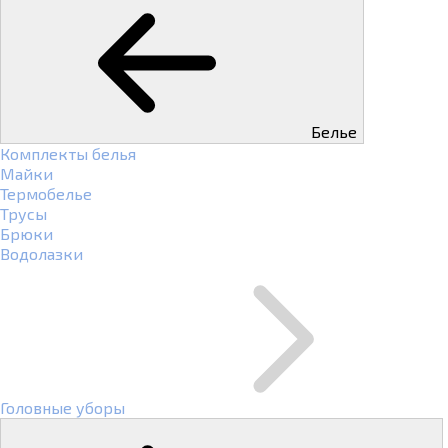
Белье
Комплекты белья
Майки
Термобелье
Трусы
Брюки
Водолазки
Головные уборы