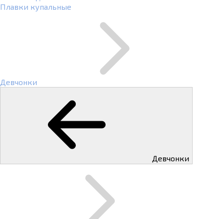
Плавки купальные
Девчонки
Девчонки