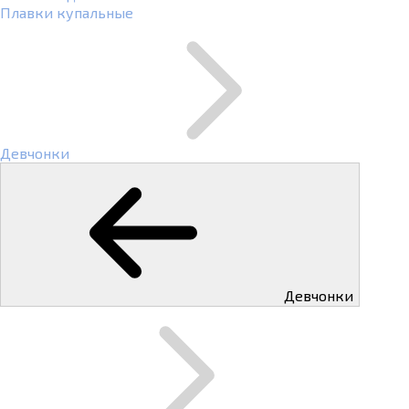
Плавки купальные
Девчонки
Девчонки