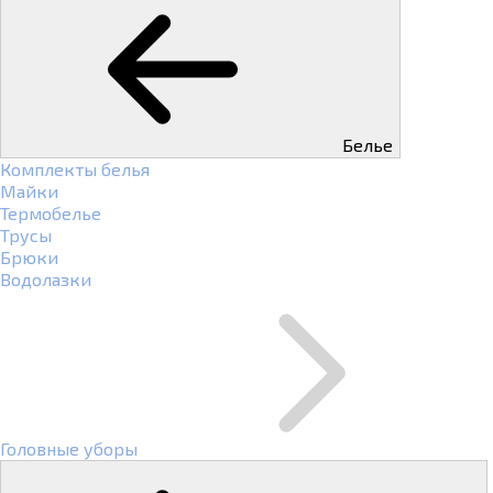
Белье
Комплекты белья
Майки
Термобелье
Трусы
Брюки
Водолазки
Головные уборы