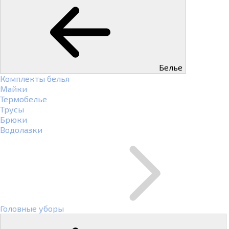
Белье
Комплекты белья
Майки
Термобелье
Трусы
Брюки
Водолазки
Головные уборы