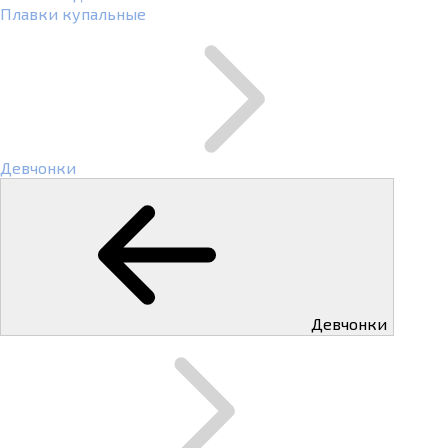
Плавки купальные
Девчонки
Девчонки