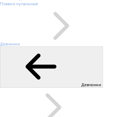
Плавки купальные
Девчонки
Девчонки