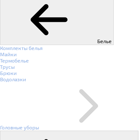
Белье
Комплекты белья
Майки
Термобелье
Трусы
Брюки
Водолазки
Головные уборы