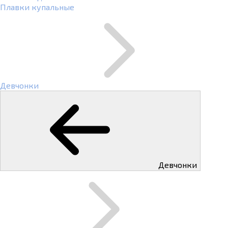
Плавки купальные
Девчонки
Девчонки