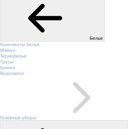
Белье
Комплекты белья
Майки
Термобелье
Трусы
Брюки
Водолазки
Головные уборы