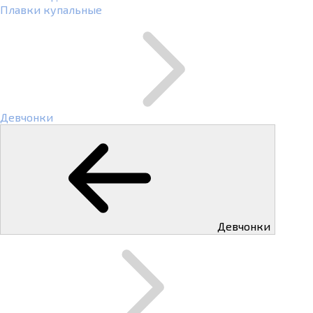
Плавки купальные
Девчонки
Девчонки