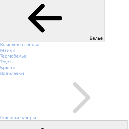
Белье
Комплекты белья
Майки
Термобелье
Трусы
Брюки
Водолазки
Головные уборы