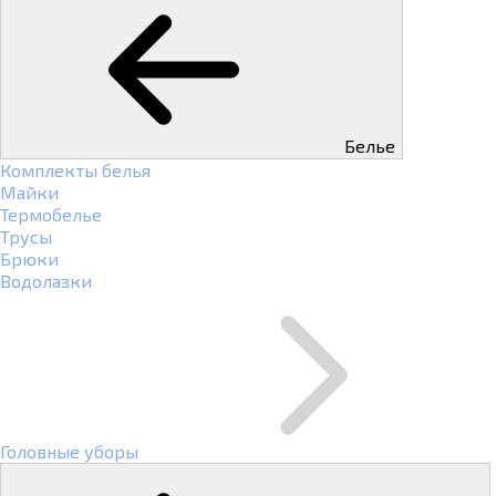
Белье
Комплекты белья
Майки
Термобелье
Трусы
Брюки
Водолазки
Головные уборы