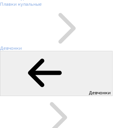
Плавки купальные
Девчонки
Девчонки