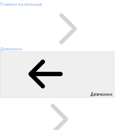
Плавки купальные
Девчонки
Девчонки