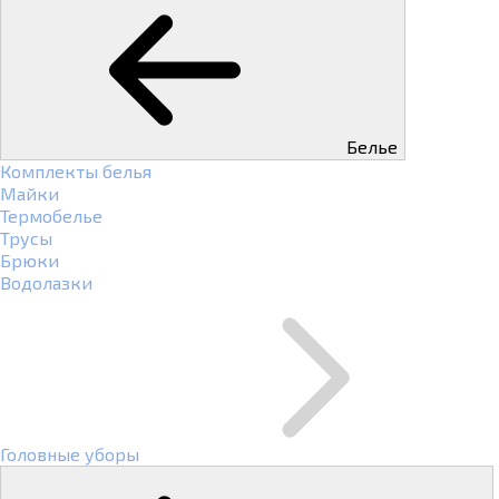
Белье
Комплекты белья
Майки
Термобелье
Трусы
Брюки
Водолазки
Головные уборы