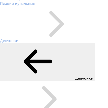
Плавки купальные
Девчонки
Девчонки