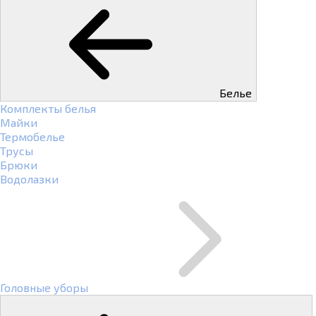
Белье
Комплекты белья
Майки
Термобелье
Трусы
Брюки
Водолазки
Головные уборы