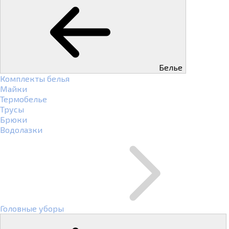
Белье
Комплекты белья
Майки
Термобелье
Трусы
Брюки
Водолазки
Головные уборы