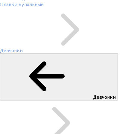
Плавки купальные
Девчонки
Девчонки