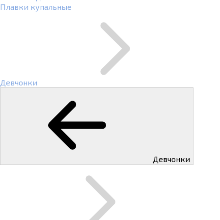
Плавки купальные
Девчонки
Девчонки