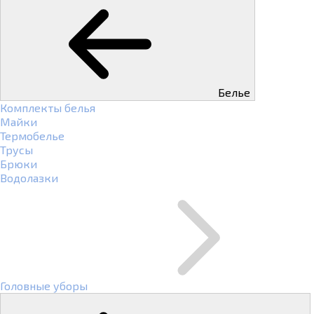
Белье
Комплекты белья
Майки
Термобелье
Трусы
Брюки
Водолазки
Головные уборы