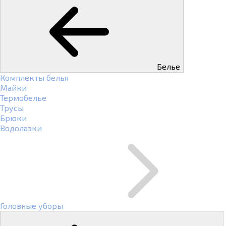
Белье
Комплекты белья
Майки
Термобелье
Трусы
Брюки
Водолазки
Головные уборы