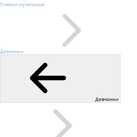
Плавки купальные
Девчонки
Девчонки